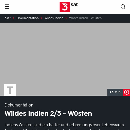
Hauptnavigation
3SAT
Sie
3sat
Dokumentation
Wildes Indien
Wildes Indien - Wüsten
sind
hier:
43 min
Dokumentation
Wildes Indien 2/3 - Wüsten
Indiens Wüsten sind ein harter und erbarmungsloser Lebensraum.