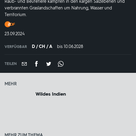
Raub- und Beutetiere kämpfen in den kargen Salzebenen und
verbrannten Graslandschaften um Nahrung, Wasser und
Territorium.
Produktionsland
und
DATUM:
23.09.2024
-
jahr:
D / CH / A
bis 10.06.2028
IN
VERFÜGBAR
VERFÜGBAR
BIS:
TEILEN
MEHR
Wildes Indien
MEHR ZUM THEMA