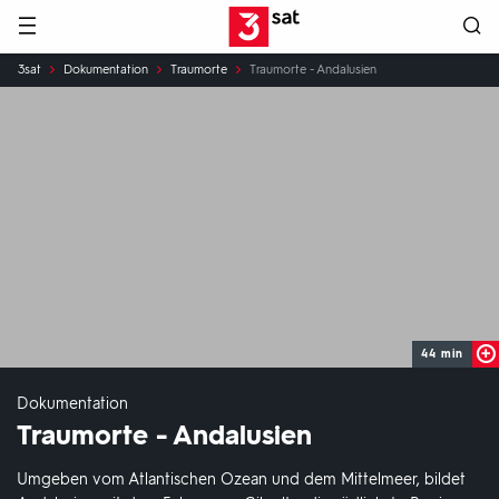
Hauptnavigation
3SAT
Sie
3sat
Dokumentation
Traumorte
Traumorte - Andalusien
sind
hier:
44 min
Dokumentation
Traumorte - Andalusien
Umgeben vom Atlantischen Ozean und dem Mittelmeer, bildet