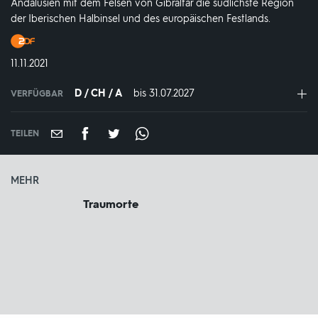
Andalusien mit dem Felsen von Gibraltar die südlichste Region
der Iberischen Halbinsel und des europäischen Festlands.
Produktionsland
und
DATUM:
11.11.2021
-
jahr:
D / CH / A
bis 31.07.2027
IN
VERFÜGBAR
VERFÜGBAR
BIS:
TEILEN
MEHR
Traumorte