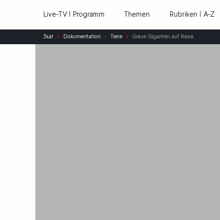
Hauptnavigation
Live-TV | Programm
Themen
Rubriken | A-Z
Sie
3sat
Dokumentation
Tiere
Graue Giganten auf Reise
sind
hier: