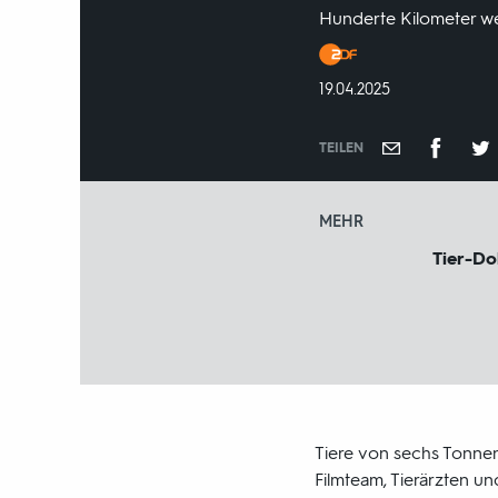
Hunderte Kilometer wei
Produktionsland
und
DATUM:
19.04.2025
-
jahr:
TEILEN
MEHR
Tier-D
Tiere von sechs Tonnen
Filmteam, Tierärzten un