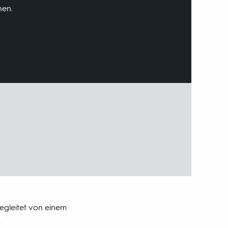
hen.
egleitet von einem
.