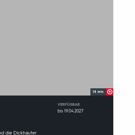
18 min
VERFÜGBAR
weltweit
VERFÜGBAR
bis 19.04.2027
BIS:
nd die Dickhäuter