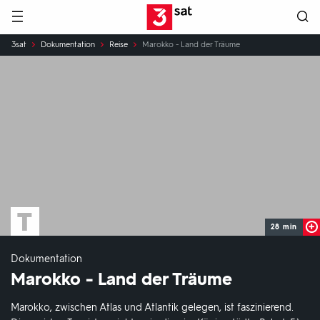
Hauptnavigation
3SAT
Sie
3sat
Dokumentation
Reise
Marokko - Land der Träume
sind
hier:
28 min
Dokumentation
Marokko - Land der Träume
Marokko, zwischen Atlas und Atlantik gelegen, ist faszinierend.