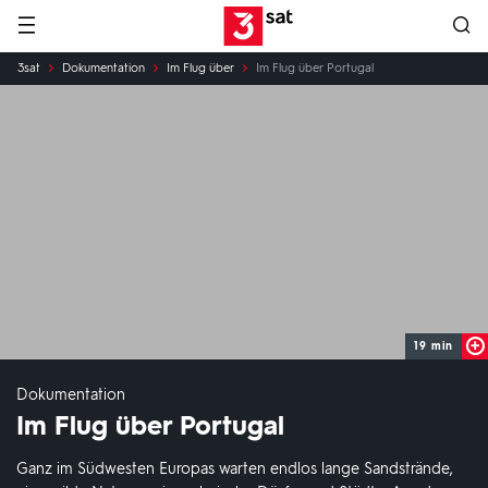
Hauptnavigation
3SAT
Sie
3sat
Dokumentation
Im Flug über
Im Flug über Portugal
sind
hier:
19 min
Dokumentation
Im Flug über Portugal
Ganz im Südwesten Europas warten endlos lange Sandstrände,