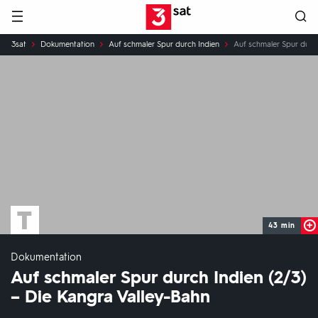
Hauptnavigation
3SAT
Sie
3sat
Dokumentation
Auf schmaler Spur durch Indien
Auf schmaler Spur durch
sind
hier:
43 min
Dokumentation
Auf schmaler Spur durch Indien (2/3)
– Die Kangra Valley-Bahn