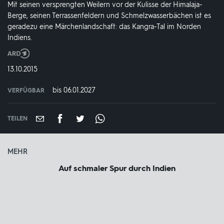
Mit seinen versprengten Weilern vor der Kulisse der Himalaja-
Berge, seinen Terrassenfeldern und Schmelzwasserbächen ist es
geradezu eine Märchenlandschaft: das Kangra-Tal im Norden
Indiens.
Produktionsland
und
DATUM:
13.10.2015
-
jahr:
bis 06.01.2027
VERFÜGBAR
weltweit
VERFÜGBAR
BIS:
TEILEN
MEHR
Auf schmaler Spur durch Indien