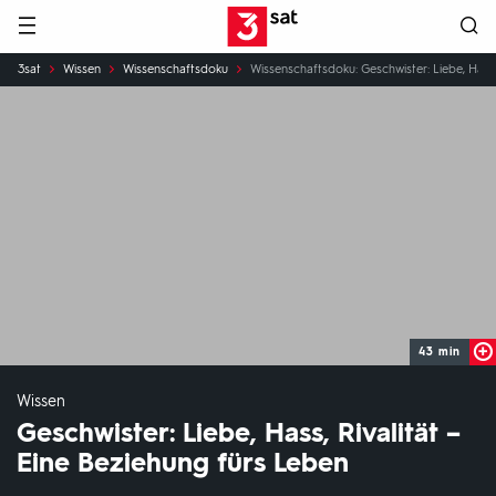
Hauptnavigation
3SAT
Sie
3sat
Wissen
Wissenschaftsdoku
Wissenschaftsdoku: Geschwister: Liebe, Hass, 
sind
hier:
43 min
Wissen
Geschwister: Liebe, Hass, Rivalität –
Eine Beziehung fürs Leben