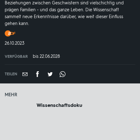
Beziehungen zwischen Geschwistern sind vielschichtig und
prägen Familien - und das ganze Leben. Die Wissenschaft
sammelt neue Erkenntnisse darüber, wie weit dieser Einfluss
gehen kann.
Produktionsland
und
DATUM:
26.10.2023
-
jahr:
bis 22.06.2028
VERFÜGBAR
weltweit
VERFÜGBAR
BIS:
TEILEN
MEHR
Wissenschaftsdoku