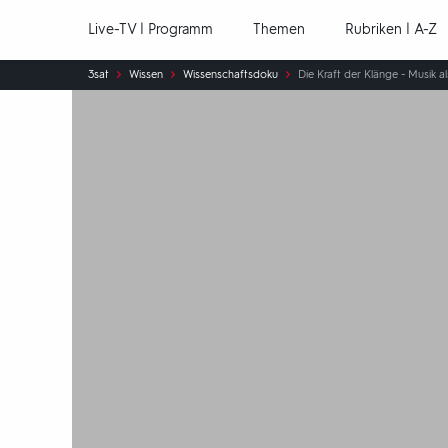
Hauptnavigation
Live-TV | Programm
Themen
Rubriken | A-Z
Sie
3sat
Wissen
Wissenschaftsdoku
Die Kraft der Klänge - Musik a
sind
hier: