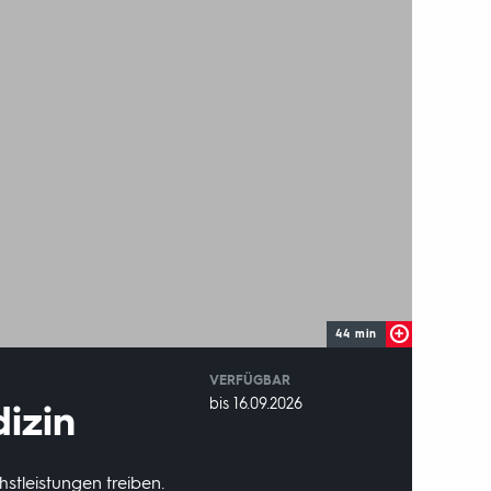
44 min
VERFÜGBAR
weltweit
VERFÜGBAR
bis 16.09.2026
dizin
BIS:
stleistungen treiben.