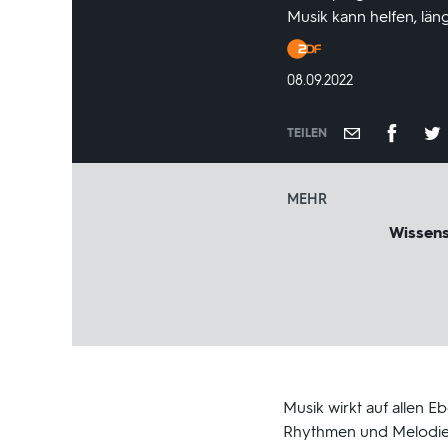
Musik kann helfen, län
Produktionsland
und
DATUM:
08.09.2022
-
jahr:
TEILEN
MEHR
Wissen
Musik wirkt auf allen 
Rhythmen und Melodien