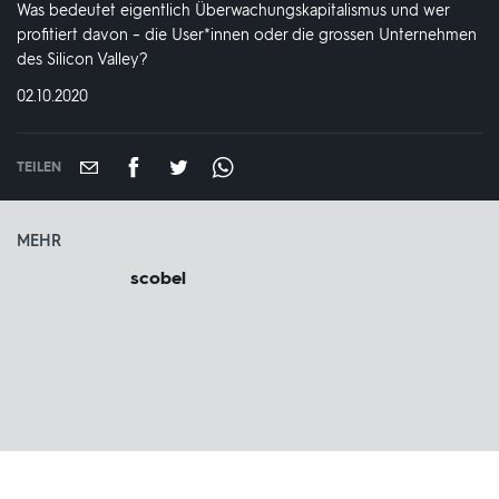
Was bedeutet eigentlich Überwachungskapitalismus und wer
profitiert davon – die User*innen oder die grossen Unternehmen
des Silicon Valley?
DATUM:
02.10.2020
TEILEN
MEHR
scobel