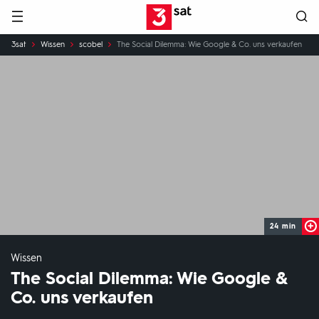
Hauptnavigation
3SAT
Sie
3sat
Wissen
scobel
The Social Dilemma: Wie Google & Co. uns verkaufen
sind
hier:
24 min
Wissen
The Social Dilemma: Wie Google &
Co. uns verkaufen