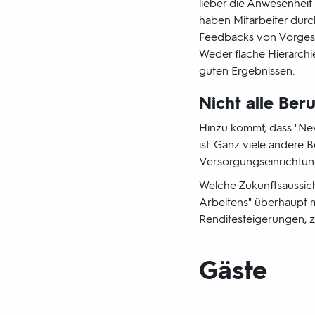
lieber die Anwesenheit
haben Mitarbeiter durc
Feedbacks von Vorgese
Weder flache Hierarchi
guten Ergebnissen.
Nicht alle Ber
Hinzu kommt, dass "New
ist. Ganz viele andere
Versorgungseinrichtung
Welche Zukunftsaussich
Arbeitens" überhaupt mi
Renditesteigerungen, z
Gäste