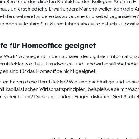
 im Büro und den direkten Kontakt zu den Kollegen. Auch im Hin
haus unterschiedliche Erwartungen: Manche wollen konkrete A
tzten, während andere das autonome und selbst organisierte 
en noch autoritäre Strukturen führen also automatisch zu posit
ufe für Homeoffice geeignet
 Work" vorwiegend in den Sphären der digitalen Informationsv
 Berufsfelder wie Bau-, Handwerks- und Landwirtschaftsbetriebe
en sind für das Homeoffice nicht geeignet.
ten haben diese Berufsfelder? Wie sind nachhaltige und sozial
t kapitalistischen Wirtschaftsprinzipien, beispielsweise mit Wa
u vereinbaren? Diese und andere Fragen diskutiert Gert Scobel