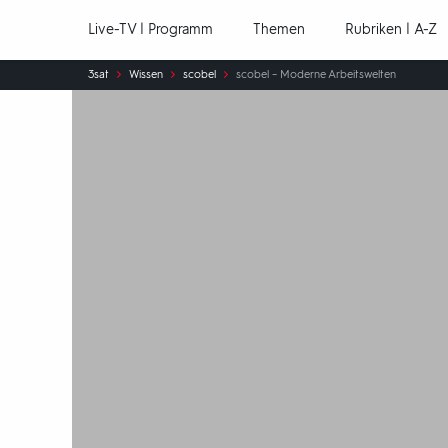
Hauptnavigation
Live-TV | Programm
Themen
Rubriken | A-Z
Sie
3sat
Wissen
scobel
scobel – Moderne Arbeitswelten
sind
hier: