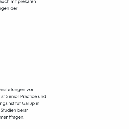
 auch mit prekären
ngen der
instellungen von
st Senior Practice und
gsinstitut Gallup in
Studien berät
mentfragen.