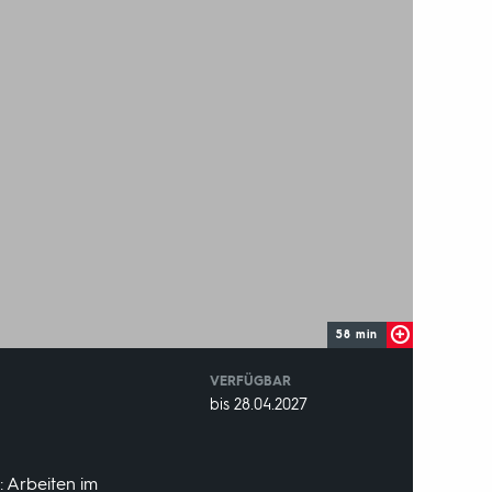
58 min
VERFÜGBAR
weltweit
VERFÜGBAR
bis 28.04.2027
BIS:
 Arbeiten im