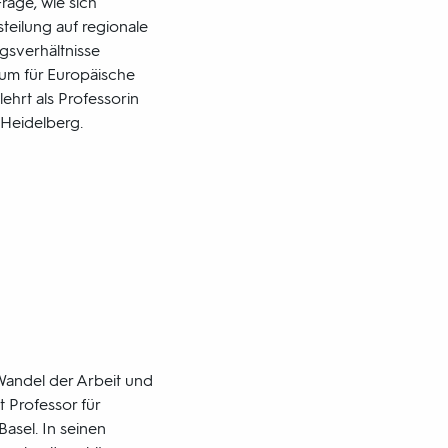
Frage, wie sich
steilung auf regionale
gsverhältnisse
rum für Europäische
ehrt als Professorin
 Heidelberg.
Wandel der Arbeit und
st Professor für
Basel. In seinen