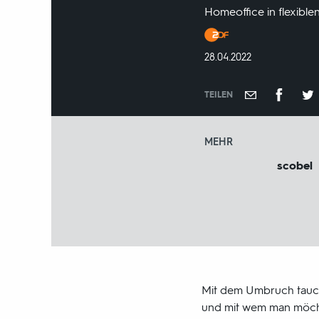
Homeoffice in flexible
Produktionsland
und
DATUM:
28.04.2022
-
jahr:
TEILEN
MEHR
scobel
Mit dem Umbruch tauch
und mit wem man möcht