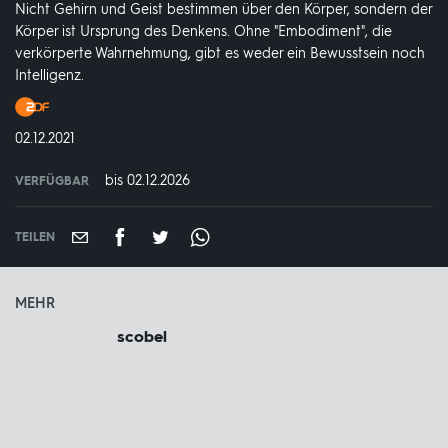
Nicht Gehirn und Geist bestimmen über den Körper, sondern der
Körper ist Ursprung des Denkens. Ohne "Embodiment", die
verkörperte Wahrnehmung, gibt es weder ein Bewusstsein noch
Intelligenz.
Produktionsland
und
DATUM:
02.12.2021
-
jahr:
bis 02.12.2026
VERFÜGBAR
weltweit
VERFÜGBAR
BIS:
TEILEN
MEHR
scobel