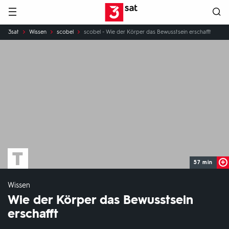
Hauptnavigation
3SAT
Sie
3sat
Wissen
scobel
scobel - Wie der Körper das Bewusstsein erschafft
sind
hier:
57 min
Wissen
Wie der Körper das Bewusstsein
erschafft