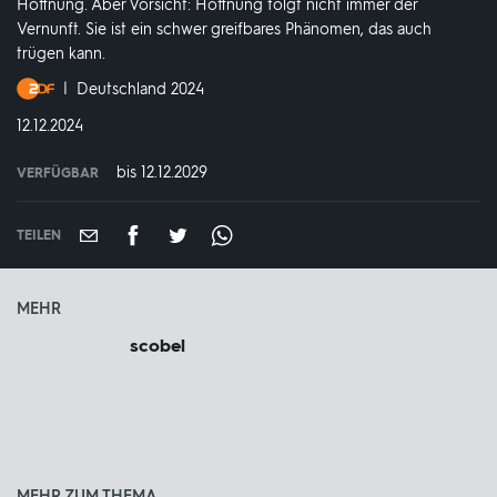
Hoffnung. Aber Vorsicht: Hoffnung folgt nicht immer der
Vernunft. Sie ist ein schwer greifbares Phänomen, das auch
trügen kann.
Produktionsland
Deutschland 2024
und
DATUM:
12.12.2024
-
jahr:
bis 12.12.2029
VERFÜGBAR
weltweit
VERFÜGBAR
BIS:
TEILEN
MEHR
scobel
MEHR ZUM THEMA