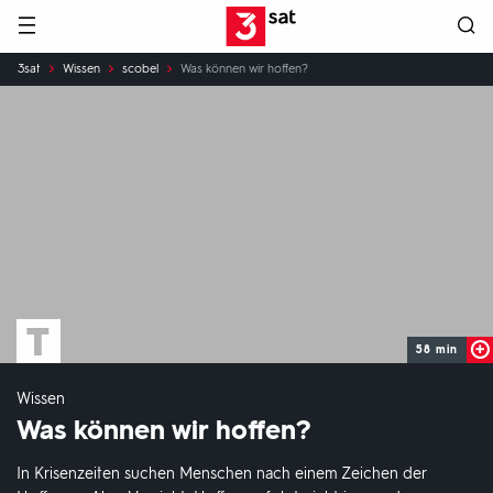
Hauptnavigation
3SAT
Sie
3sat
Wissen
scobel
Was können wir hoffen?
sind
hier:
58 min
Wissen
Was können wir hoffen?
In Krisenzeiten suchen Menschen nach einem Zeichen der