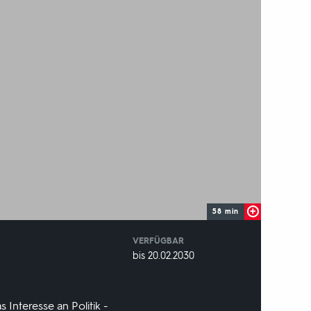
58 min
VERFÜGBAR
weltweit
VERFÜGBAR
bis 20.02.2030
BIS:
 Interesse an Politik -