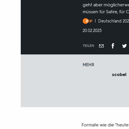
geht aber möglicherwei
müssen für Satire, für
Produktionsland
Deutschland 20
und
DATUM:
20.02.2025
-
jahr:
TEILEN
MEHR
scobel
Formate wie die "heute-