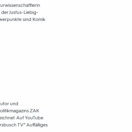
turwissenschaftlerin
 der Justus-Liebig-
hwerpunkte sind Komik
 Autor und
olitikmagazins ZAK
eichnet. Auf YouTube
sbusch TV“ Auffälliges