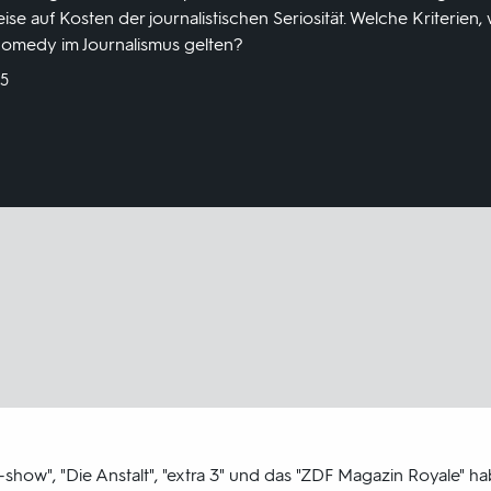
se auf Kosten der journalistischen Seriosität. Welche Kriterien
 Comedy im Journalismus gelten?
25
show", "Die Anstalt", "extra 3" und das "ZDF Magazin Royale" h