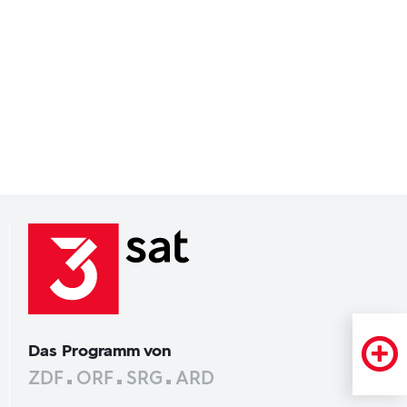
Das Programm von
ZDF
ORF
SRG
ARD