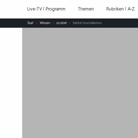
Hauptnavigation
Live-TV | Programm
Themen
Rubriken | A-Z
Sie
3sat
Wissen
scobel
Satire-Journalismus
sind
hier: