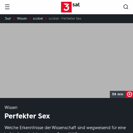
Hauptnavigation
3SAT
Sie
3sat
Wissen
scobel
scobel - Perfekter Sex
sind
hier:
58 min
Wissen
Perfekter Sex
Welche Erkenntnisse der Wissenschaft sind wegweisend für eine