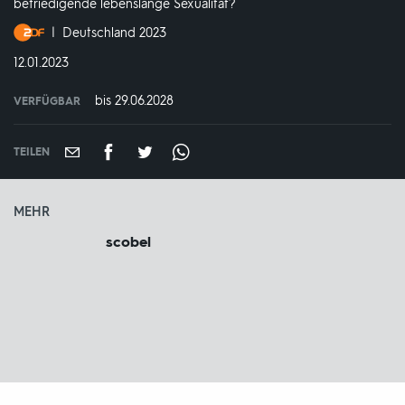
befriedigende lebenslange Sexualität?
Produktionsland
Deutschland 2023
und
DATUM:
12.01.2023
-
jahr:
bis 29.06.2028
VERFÜGBAR
weltweit
VERFÜGBAR
BIS:
TEILEN
MEHR
scobel