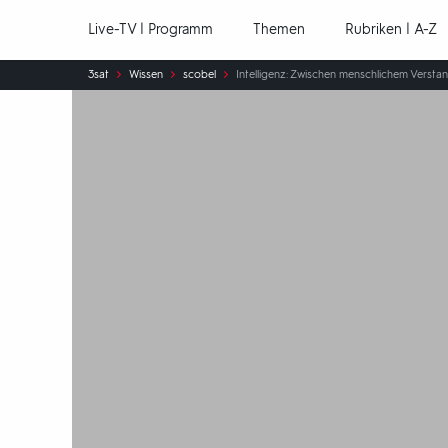
Hauptnavigation
Live-TV | Programm
Themen
Rubriken | A-Z
Sie
3sat
Wissen
scobel
Intelligenz: Zwischen menschlichem Versta
sind
hier: