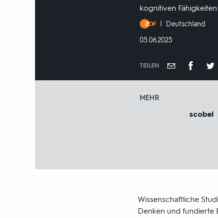
kognitiven Fähigkeite
Produktionsland
Deutschland
und
DATUM:
05.06.2025
-
jahr:
TEILEN
MEHR
scobel
Wissenschaftliche Studi
Denken und fundierte E