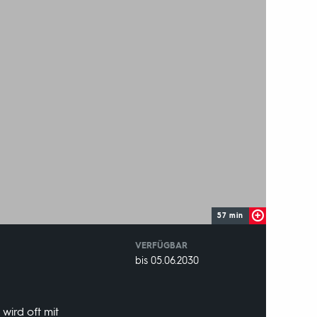
57 min
VERFÜGBAR
weltweit
VERFÜGBAR
bis 05.06.2030
BIS:
wird oft mit