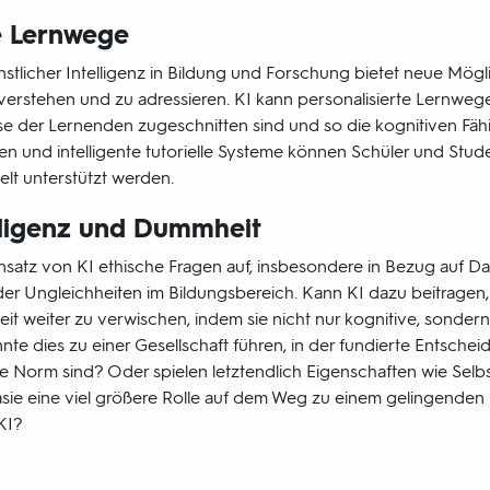
e Lernwege
stlicher Intelligenz in Bildung und Forschung bietet neue Mögli
rstehen und zu adressieren. KI kann personalisierte Lernwege 
sse der Lernenden zugeschnitten sind und so die kognitiven Fäh
en und intelligente tutorielle Systeme können Schüler und Stud
lt unterstützt werden.
lligenz und Dummheit
Einsatz von KI ethische Fragen auf, insbesondere in Bezug auf D
r Ungleichheiten im Bildungsbereich. Kann KI dazu beitragen
it weiter zu verwischen, indem sie nicht nur kognitive, sonder
nnte dies zu einer Gesellschaft führen, in der fundierte Entsch
ie Norm sind? Oder spielen letztendlich Eigenschaften wie Selbs
asie eine viel größere Rolle auf dem Weg zu einem gelingenden 
KI?