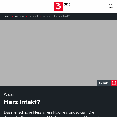
Hauptnavigation
3SAT
Sie
3sat
Wissen
scobel
scobel - Herz intakt?
sind
hier:
57 min
Wissen
Herz intakt?
Das menschliche Herz ist ein Hochleistungsorgan. Die