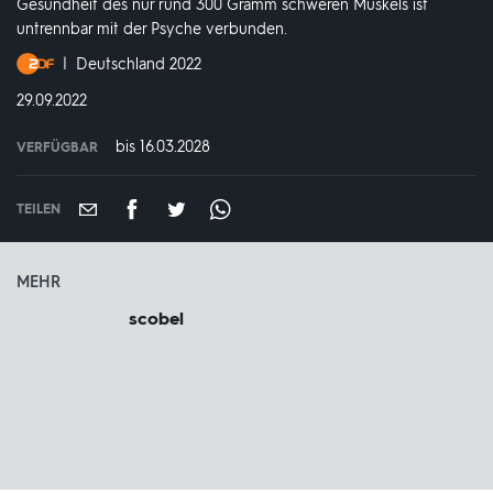
Gesundheit des nur rund 300 Gramm schweren Muskels ist
untrennbar mit der Psyche verbunden.
Produktionsland
Deutschland 2022
und
DATUM:
29.09.2022
-
jahr:
bis 16.03.2028
VERFÜGBAR
weltweit
VERFÜGBAR
BIS:
TEILEN
MEHR
scobel