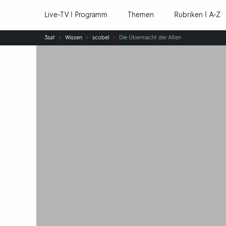
Hauptnavigation
Live-TV | Programm
Themen
Rubriken | A-Z
Sie
3sat
Wissen
scobel
Die Übermacht der Alten
sind
hier: