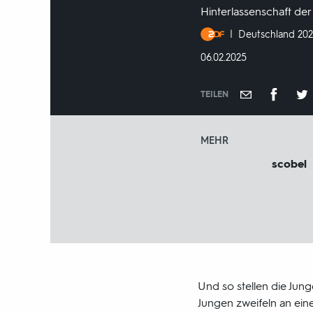
Hinterlassenschaft de
Produktionsland
Deutschland 20
und
DATUM:
06.02.2025
-
jahr:
TEILEN
MEHR
scobel
Und so stellen die Jun
Jungen zweifeln an eine