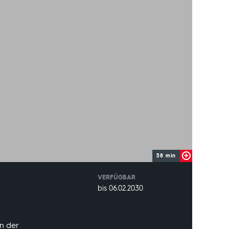
58 min
VERFÜGBAR
weltweit
VERFÜGBAR
bis 06.02.2030
BIS:
n der