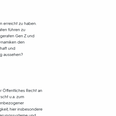
n erreicht zu haben.
äten führen zu
 geraten Gen Z und
Dynamiken den
haft und
ag aussehen?
ür Öffentliches Recht an
rscht u.a. zum
penbezogener
keit, hier insbesondere
icherungssysteme und