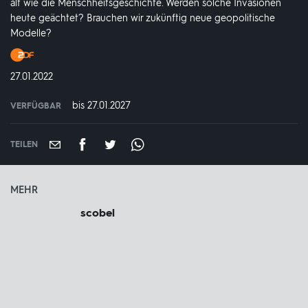
alt wie die Menschheitsgeschichte. Werden solche Invasionen
heute geächtet? Brauchen wir zukünftig neue geopolitische
Modelle?
Produktionsland
und
DATUM:
27.01.2022
-
jahr:
bis 27.01.2027
VERFÜGBAR
weltweit
VERFÜGBAR
BIS:
TEILEN
MEHR
scobel