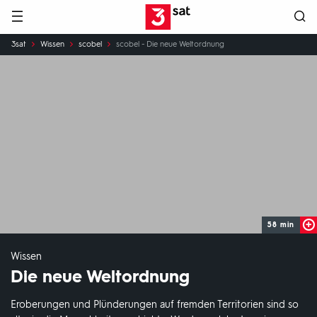
Hauptnavigation
3SAT
Sie
3sat
Wissen
scobel
scobel - Die neue Weltordnung
sind
hier:
58 min
Wissen
Die neue Weltordnung
Eroberungen und Plünderungen auf fremden Territorien sind so