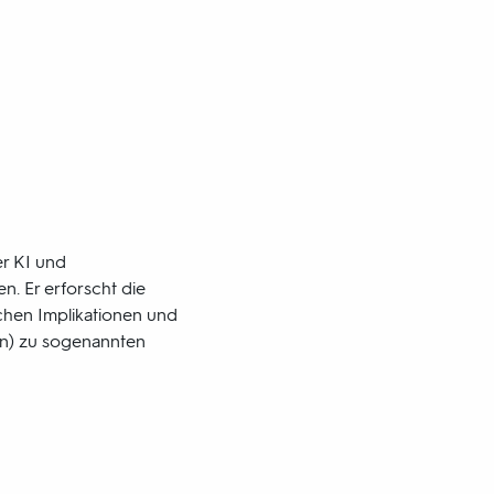
er KI und
. Er erforscht die
schen Implikationen und
ten) zu sogenannten