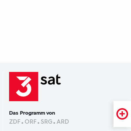
Das Programm von
ZDF
ORF
SRG
ARD