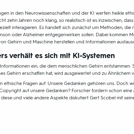
ngen in den Neurowissenschaften und der KI werfen heikle ethi
icht zehn Jahren noch klang, so realistisch ist es inzwischen, d
zielt interagieren. Es handelt sich zunächst um Methoden, die
inson oder Alzheimer entgegenwirken sollen. Dabei kommen M
von Gehirn und Maschine herstellen und Informationen austaus
rs verhält es sich mit KI-Systemen
e Informationen ein, die dem menschlichen Gehirn entstammen. Sp
hes Gehirn erschaffen hat, wird ausgewertet und zu Ähnlichem v
 ethische Fragen auf: Unsere Gedanken gehören uns. Doch wi
n Copyright auf unsere Gedanken? Forscher fordern schon eine
iese und viele andere Aspekte diskutiert Gert Scobel mit sein