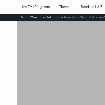
Hauptnavigation
Live-TV | Programm
Themen
Rubriken | A-Z
Sie
3sat
Wissen
scobel
scobel: Brain-Hacks - Wer schützt unsere
sind
hier: