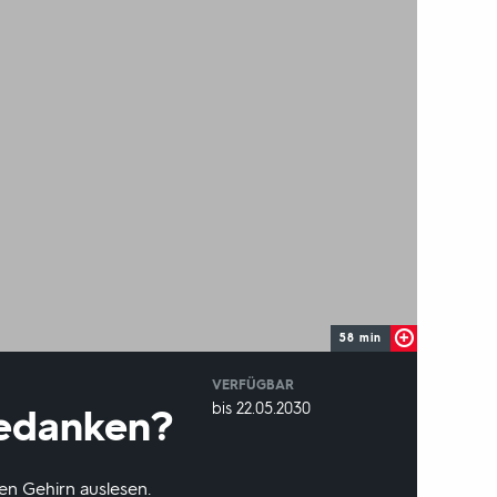
58 min
VERFÜGBAR
weltweit
VERFÜGBAR
bis 22.05.2030
Gedanken?
BIS:
n Gehirn auslesen.