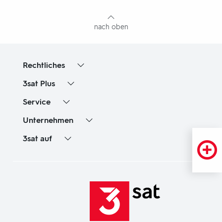
Inhaltsangabe
nach oben
Rechtliches
3sat
Plus
Service
Unternehmen
3sat
auf