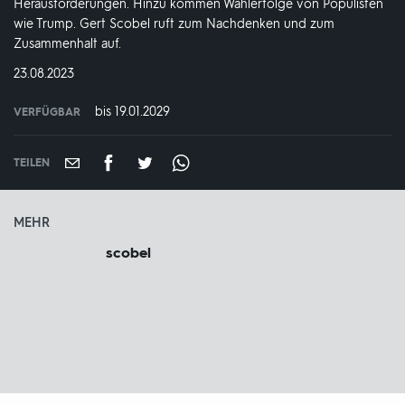
Herausforderungen. Hinzu kommen Wahlerfolge von Populisten
wie Trump. Gert Scobel ruft zum Nachdenken und zum
Zusammenhalt auf.
DATUM:
23.08.2023
bis 19.01.2029
VERFÜGBAR
weltweit
VERFÜGBAR
BIS:
TEILEN
MEHR
scobel