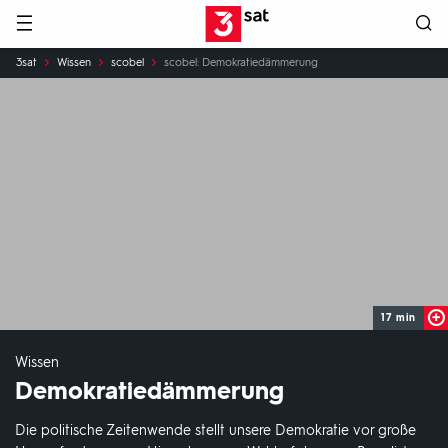
Hauptnavigation
3SAT
Sie
3sat
Wissen
scobel
scobel: Demokratiedämmerung
sind
hier:
17 min
Wissen
Demokratiedämmerung
Die politische Zeitenwende stellt unsere Demokratie vor große