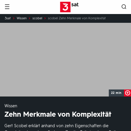
Hauptnavigation
3SAT
Sie
3sat
Wissen
scobel
scobel: Zehn Merkmale von Komplexität
sind
hier:
22 min
Wissen
Zehn Merkmale von Komplexität
Gert Scobel erklärt anhand von zehn Eigenschaften die