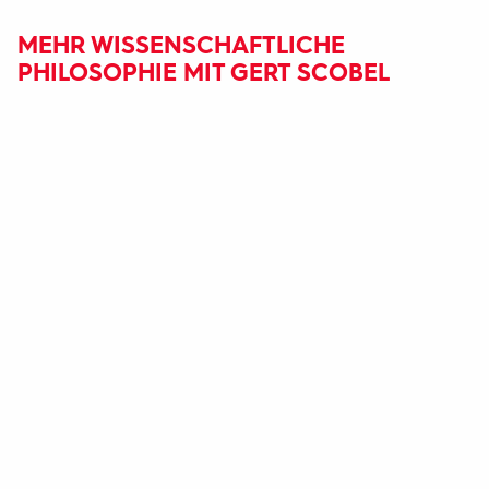
MEHR WISSENSCHAFTLICHE
PHILOSOPHIE MIT GERT SCOBEL
Fußbereich
mit
Inhaltsangabe