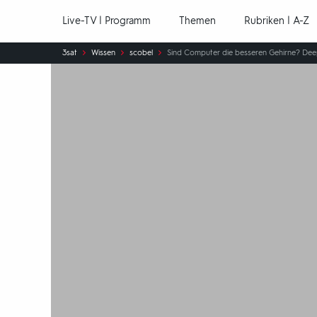
Hauptnavigation
Live-TV | Programm
Themen
Rubriken | A-Z
Sie
3sat
Wissen
scobel
Sind Computer die besseren Gehirne? Dee
sind
hier: