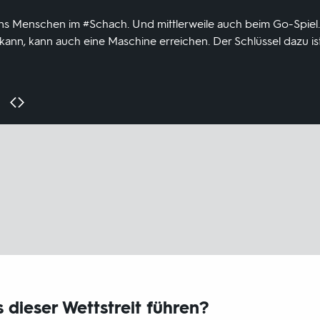
s Menschen im #Schach. Und mittlerweile auch beim Go-Spiel. E
kann, kann auch eine Maschine erreichen. Der Schlüssel dazu is
 dieser Wettstreit führen?