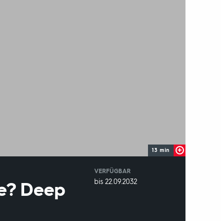
13 min
VERFÜGBAR
weltweit
VERFÜGBAR
bis 22.09.2032
ne? Deep
BIS: