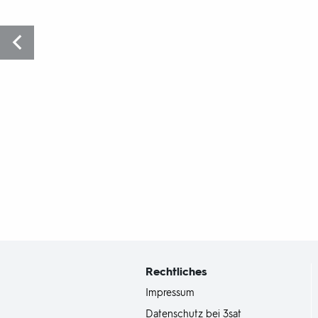
Fußbereich
mit
Inhaltsangabe
Rechtliches
Impressum
Datenschutz bei 3sat