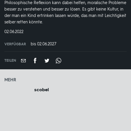
Philosophische Reflexion kann dabei helfen, moralische Probleme
besser zu verstehen und besser zu lösen. Es gibt keine Kultur, in
der man ein Kind ertrinken lassen würde, das man mit Leichtigkeit
selber retten könnte.
DATUM:
02.06.2022
bis 02.06.2027
VERFÜGBAR
weltweit
VERFÜGBAR
BIS:
TEILEN
MEHR
scobel