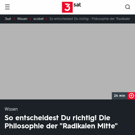
Hauptnavigation
3SAT
Sie
3sat
Wissen
scobel
So entscheidest Du richtig - Philosophie der "Radikalen Mi
sind
hier:
24 min
Wissen
So entscheidest Du richtig! Die
Philosophie der "Radikalen Mitte"