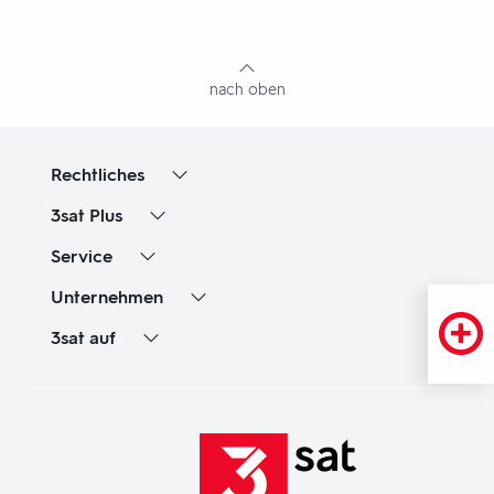
mit
Inhaltsangabe
nach oben
Rechtliches
3sat
Plus
Service
Unternehmen
3sat
auf