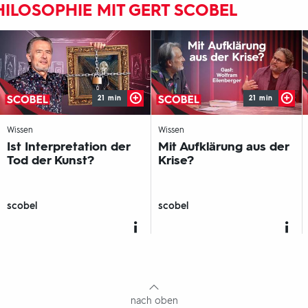
ILOSOPHIE MIT GERT SCOBEL
21 min
21 min
-
-
Wissen
Wissen
Ist Interpretation der
Mit Aufklärung aus der
Tod der Kunst?
Krise?
scobel
scobel
nach oben