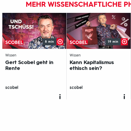
MEHR WISSENSCHAFTLICHE PH
8 min
19 min
-
-
Wissen
Wissen
Gert Scobel geht in
Kann Kapitalismus
Rente
ethisch sein?
scobel
scobel
Fußbereich
mit
Inhaltsangabe