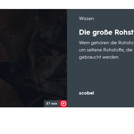
-
Wissen
Die große Rohst
Wem gehören die Rohstoff
um seltene Rohstoffe, die
gebraucht werden.
Sendungsbereich:
scobel
57 min