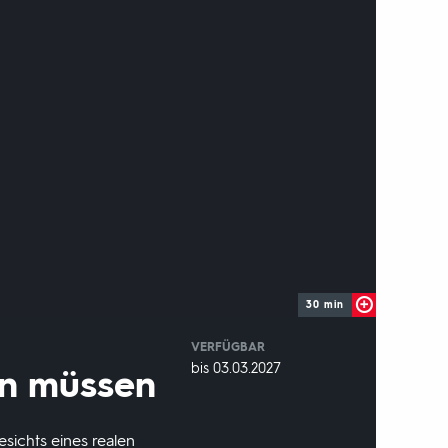
30 min
VERFÜGBAR
weltweit
VERFÜGBAR
bis 03.03.2027
en müssen
BIS:
sichts eines realen