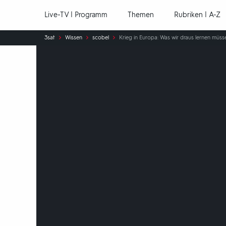
Hauptnavigation
Live-TV | Programm
Themen
Rubriken | A-Z
Sie
3sat
Wissen
scobel
Krieg in Europa: Was wir draus lernen müss
sind
hier: