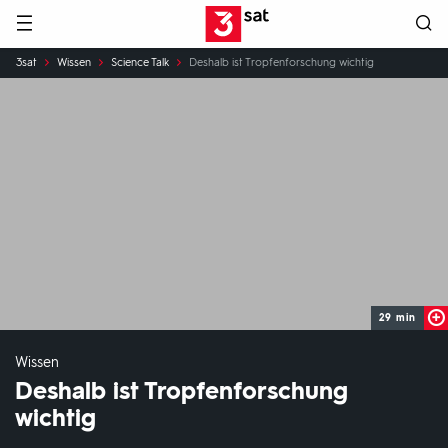
Hauptnavigation
3SAT
Sie
3sat
Wissen
Science Talk
Deshalb ist Tropfenforschung wichtig
sind
hier:
29 min
Wissen
Deshalb ist Tropfenforschung
wichtig