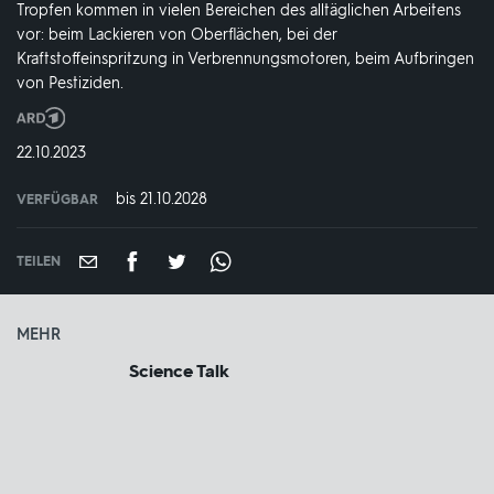
Tropfen kommen in vielen Bereichen des alltäglichen Arbeitens
vor: beim Lackieren von Oberflächen, bei der
Kraftstoffeinspritzung in Verbrennungsmotoren, beim Aufbringen
von Pestiziden.
Produktionsland
und
DATUM:
22.10.2023
-
jahr:
bis 21.10.2028
VERFÜGBAR
weltweit
VERFÜGBAR
BIS:
TEILEN
MEHR
Science Talk