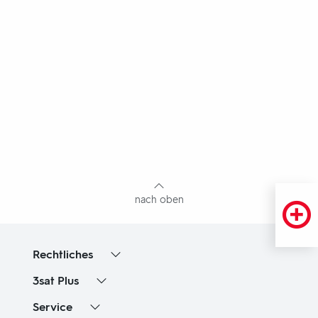
Fußbereich
mit
Inhaltsangabe
nach oben
Rechtliches
3sat
Plus
Service