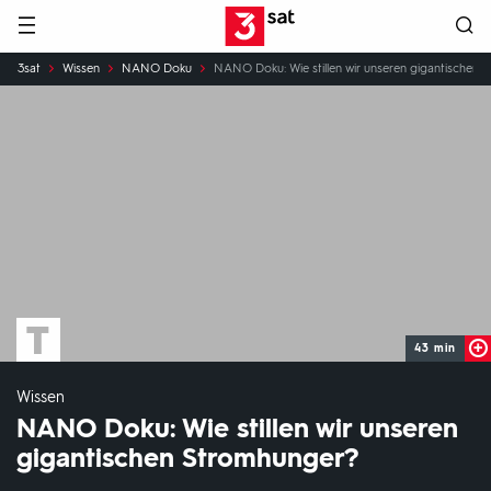
Hauptnavigation
3SAT
Sie
3sat
Wissen
NANO Doku
NANO Doku: Wie stillen wir unseren gigantischen 
sind
hier:
43 min
Wissen
NANO Doku: Wie stillen wir unseren
gigantischen Stromhunger?