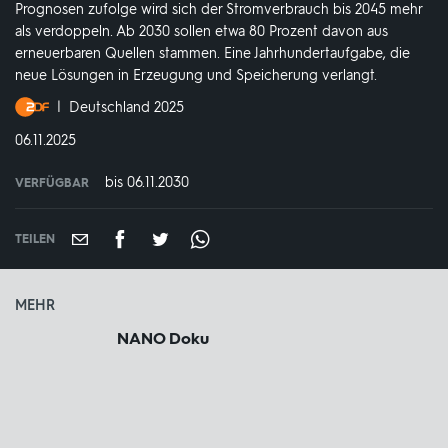
Prognosen zufolge wird sich der Stromverbrauch bis 2045 mehr
als verdoppeln. Ab 2030 sollen etwa 80 Prozent davon aus
erneuerbaren Quellen stammen. Eine Jahrhundertaufgabe, die
neue Lösungen in Erzeugung und Speicherung verlangt.
Produktionsland
Deutschland 2025
und
DATUM:
06.11.2025
-
jahr:
bis 06.11.2030
VERFÜGBAR
weltweit
VERFÜGBAR
BIS:
TEILEN
MEHR
NANO Doku