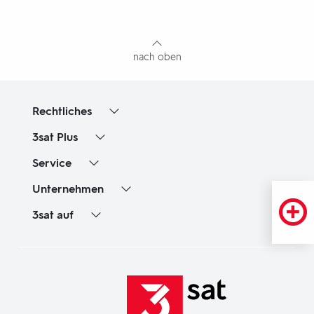
mit
Inhaltsangabe
nach oben
Rechtliches
3sat
Plus
Service
Unternehmen
3sat
auf