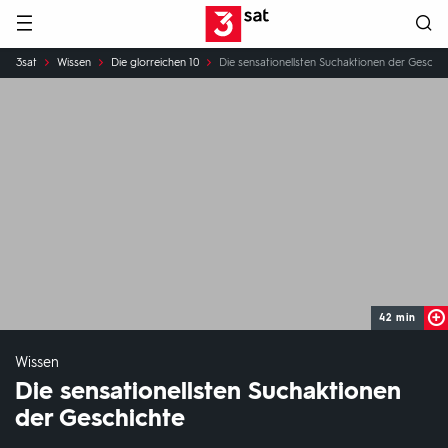
Hauptnavigation
3SAT
Sie
3sat
Wissen
Die glorreichen 10
Die sensationellsten Suchaktionen der Geschic
sind
hier:
42 min
Wissen
Die sensationellsten Suchaktionen
der Geschichte