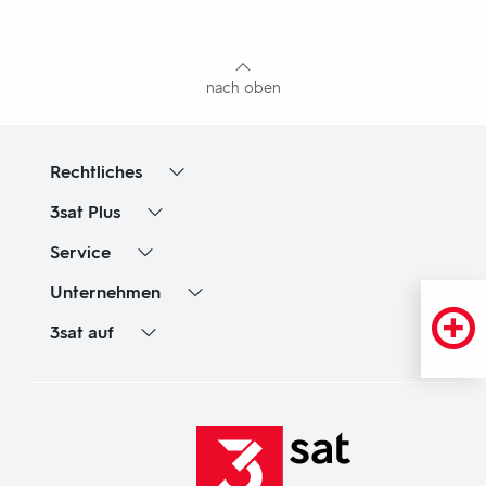
mit
Inhaltsangabe
nach oben
Rechtliches
3sat
Plus
Service
Unternehmen
3sat
auf