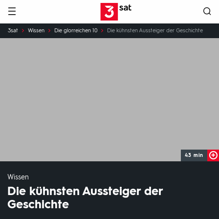
Hauptnavigation
3SAT
Sie
3sat
Wissen
Die glorreichen 10
Die kühnsten Aussteiger der Geschichte
sind
hier:
43 min
Wissen
Die kühnsten Aussteiger der
Geschichte