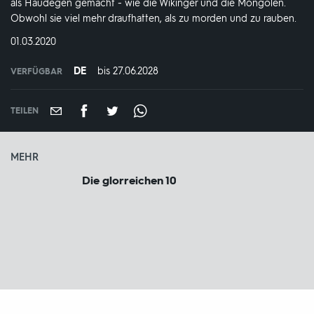
als Haudegen gemacht - wie die Wikinger und die Mongolen.
Obwohl sie viel mehr draufhatten, als zu morden und zu rauben.
DATUM:
01.03.2020
DE
bis 27.06.2028
IN
VERFÜGBAR
VERFÜGBAR
BIS:
TEILEN
MEHR
Die glorreichen 10