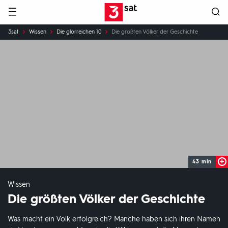
Hauptnavigation
3SAT
Sie
3sat
Wissen
Die glorreichen 10
Die größten Völker der Geschichte
sind
hier:
43 min
Wissen
Die größten Völker der Geschichte
Was macht ein Volk erfolgreich? Manche haben sich ihren Namen