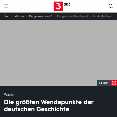
Hauptnavigation
3SAT
Sie
3sat
Wissen
Die glorreichen 10
Die größten Wendepunkte der deutschen Ges
sind
hier:
43 min
Wissen
Die größten Wendepunkte der
deutschen Geschichte