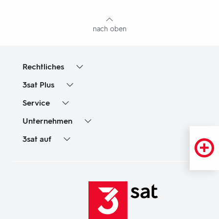
Inhaltsangabe
nach oben
Rechtliches
3sat
Plus
Service
Unternehmen
3sat
auf