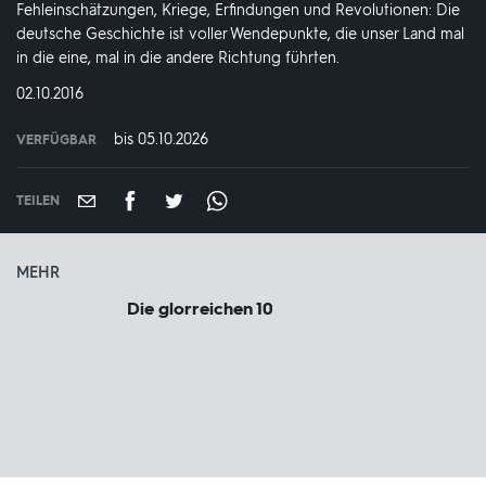
Fehleinschätzungen, Kriege, Erfindungen und Revolutionen: Die
deutsche Geschichte ist voller Wendepunkte, die unser Land mal
in die eine, mal in die andere Richtung führten.
DATUM:
02.10.2016
bis 05.10.2026
VERFÜGBAR
weltweit
VERFÜGBAR
BIS:
TEILEN
MEHR
Die glorreichen 10