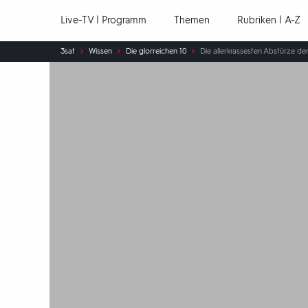
Hauptnavigation
Live-TV | Programm
Themen
Rubriken | A-Z
Sie
3sat
Wissen
Die glorreichen 10
Die allerkrassesten Abstürze de
sind
hier: