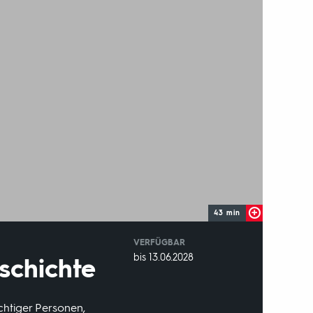
43 min
VERFÜGBAR
weltweit
VERFÜGBAR
bis 13.06.2028
schichte
BIS:
chtiger Personen,