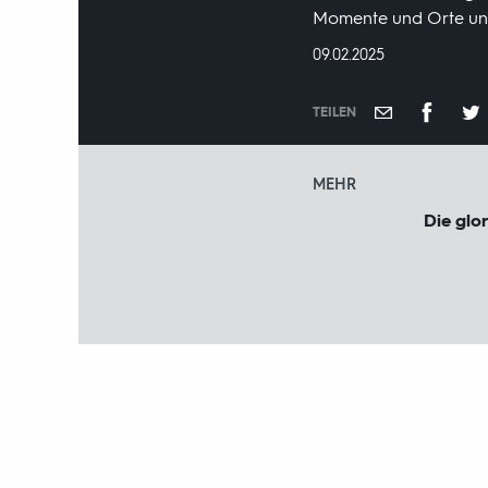
Momente und Orte und 
DATUM:
09.02.2025
TEILEN
MEHR
Die glo