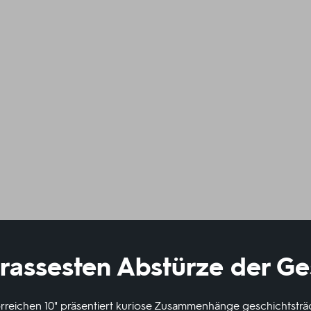
krassesten Abstürze der Ge
orreichen 10" präsentiert kuriose Zusammenhänge geschichtsträ