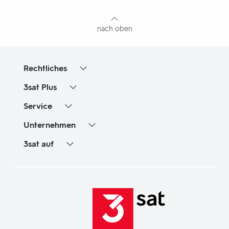
Inhaltsangabe
nach oben
Rechtliches
3sat
Plus
Service
Unternehmen
3sat
auf