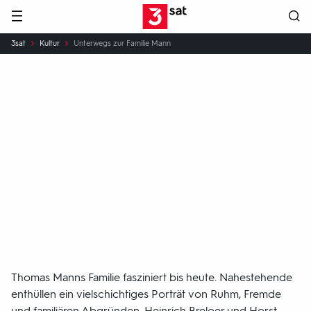
Hauptnavigation
3SAT
Sie
3sat
Kultur
Unterwegs zur Familie Mann
sind
hier:
Unterwegs
zur
Familie
Mann
Ein vielschichtiges Porträt von Ruhm,
Fremde und familiären Abgründen.
Thomas Manns Familie fasziniert bis heute. Nahestehende
enthüllen ein vielschichtiges Porträt von Ruhm, Fremde
und familiären Abgründen. Heinrich Breloer und Horst