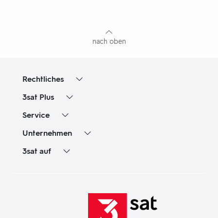
mit
Inhaltsangabe
nach oben
Rechtliches
3sat
Plus
Service
Unternehmen
3sat
auf