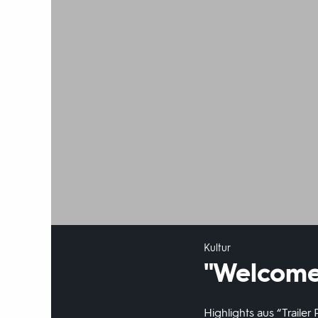
Kultur
"Welcome 
Highlights aus “Traile