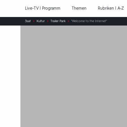
Hauptnavigation
Live-TV | Programm
Themen
Rubriken | A-Z
Sie
3sat
Kultur
Trailer Park
"Welcome to the Internet"
sind
hier: