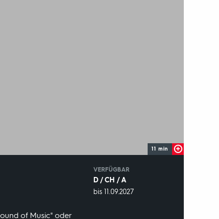
11 min
IN
VERFÜGBAR
D / CH / A
VERFÜGBAR
bis 11.09.2027
BIS:
 Sound of Music" oder