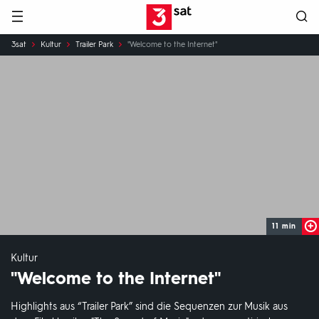
Hauptnavigation
3SAT
Sie
3sat
Kultur
Trailer Park
"Welcome to the Internet"
sind
hier:
11 min
Kultur
"Welcome to the Internet"
Highlights aus “Trailer Park” sind die Sequenzen zur Musik aus