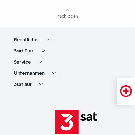
Inhaltsangabe
nach oben
Rechtliches
3sat
Plus
Service
Unternehmen
3sat
auf