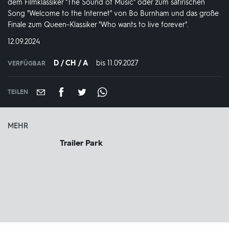
dem Filmklassiker "The Sound of Music" oder zum satirischen
Song "Welcome to the Internet" von Bo Burnham und das große
Finale zum Queen-Klassiker "Who wants to live forever".
DATUM:
12.09.2024
D / CH / A
bis 11.09.2027
IN
VERFÜGBAR
VERFÜGBAR
BIS:
TEILEN
MEHR
Trailer Park