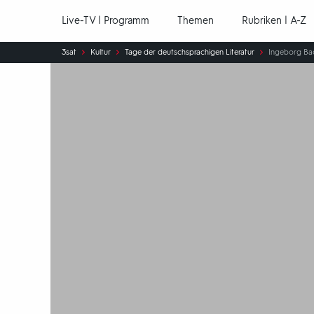
Hauptnavigation
Live-TV | Programm
Themen
Rubriken | A-Z
Sie
3sat
Kultur
Tage der deutschsprachigen Literatur
Ingeborg Bac
sind
hier: