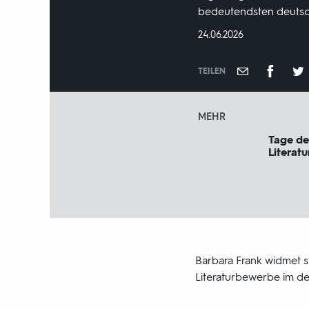
bedeutendsten deutsch
DATUM:
24.06.2026
TEILEN
MEHR
Tage de
Literatu
Barbara Frank widmet 
Literaturbewerbe im d