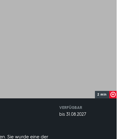
2 min
VERFÜGBAR
weltweit
VERFÜGBAR
bis 31.08.2027
BIS:
en. Sie wurde eine der