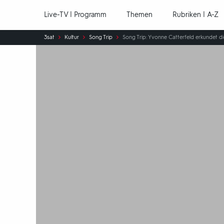
Hauptnavigation
Live-TV | Programm
Themen
Rubriken | A-Z
Sie
3sat
Kultur
Song Trip
Song Trip: Yvonne Catterfeld erkundet d
sind
hier: