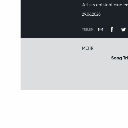
Artists entsteht eine 
DATUM:
29.06.2026
TEILEN
MEHR
Song Tr