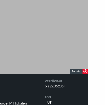
44 min
VERFÜGBAR
weltweit
VERFÜGBAR
bis 29.06.2031
BIS:
TON
UT
ude. Mit lokalen