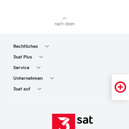
mit
Inhaltsangabe
nach oben
Rechtliches
3sat
Plus
Service
Unternehmen
3sat
auf