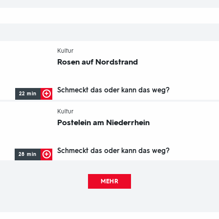
-
Kultur
Rosen auf Nordstrand
Schmeckt das oder kann das weg?
22 min
-
Kultur
Postelein am Niederrhein
Schmeckt das oder kann das weg?
28 min
MEHR
Fußbereich