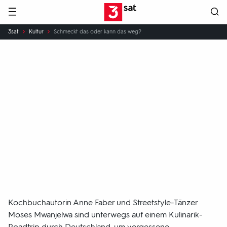
Hauptnavigation
3SAT
Sie
3sat
Kultur
Schmeckt das oder kann das weg?
sind
hier:
Schmeckt
das
oder
kann
das
weg?
Ein Kulinarik-Roadtrip durch
Deutschland.
Kochbuchautorin Anne Faber und Streetstyle-Tänzer
Moses Mwanjelwa sind unterwegs auf einem Kulinarik-
Roadtrip durch Deutschland, um vergessene