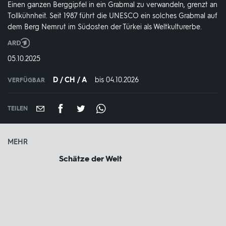
Einen ganzen Berggipfel in ein Grabmal zu verwandeln, grenzt an
Tollkühnheit. Seit 1987 führt die UNESCO ein solches Grabmal auf
dem Berg Nemrut im Südosten der Türkei als Weltkulturerbe.
Produktionsland
und
DATUM:
05.10.2025
-
jahr:
D / CH / A
bis 04.10.2026
IN
VERFÜGBAR
VERFÜGBAR
BIS:
TEILEN
MEHR
Schätze der Welt