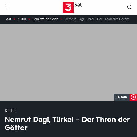
Hauptnavigation
3SAT
Sie
3sat
Kultur
Schätze der Welt
Nemrut Dagi, Türkei - Der Thron der Götter
sind
hier:
14 min
Kultur
Nemrut Dagi, Türkei – Der Thron der
Götter