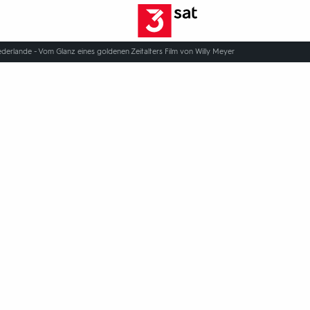
erlande - Vom Glanz eines goldenen Zeitalters Film von Willy Meyer