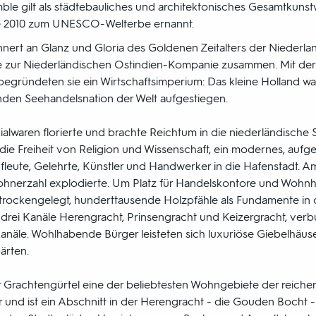
le gilt als städtebauliches und architektonisches Gesamtkunst
e 2010 zum UNESCO-Welterbe ernannt.
nnert an Glanz und Gloria des Goldenen Zeitalters der Niederlan
 zur Niederländischen Ostindien-Kompanie zusammen. Mit der
gründeten sie ein Wirtschaftsimperium: Das kleine Holland war
nden Seehandelsnation der Welt aufgestiegen.
ialwaren florierte und brachte Reichtum in die niederländische
, die Freiheit von Religion und Wissenschaft, ein modernes, aufg
leute, Gelehrte, Künstler und Handwerker in die Hafenstadt. 
hnerzahl explodierte. Um Platz für Handelskontore und Wohnhä
rockengelegt, hunderttausende Holzpfähle als Fundamente in 
drei Kanäle Herengracht, Prinsengracht und Keizergracht, ver
anäle. Wohlhabende Bürger leisteten sich luxuriöse Giebelhäuse
ärten.
 Grachtengürtel eine der beliebtesten Wohngebiete der reich
r und ist ein Abschnitt in der Herengracht - die Gouden Bocht -