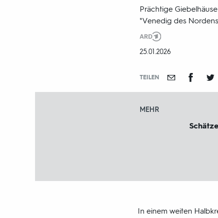
Prächtige Giebelhäuser
"Venedig des Nordens".
Produktionsland
und
DATUM:
25.01.2026
-
jahr:
TEILEN
MEHR
Schätze
In einem weiten Halbkr