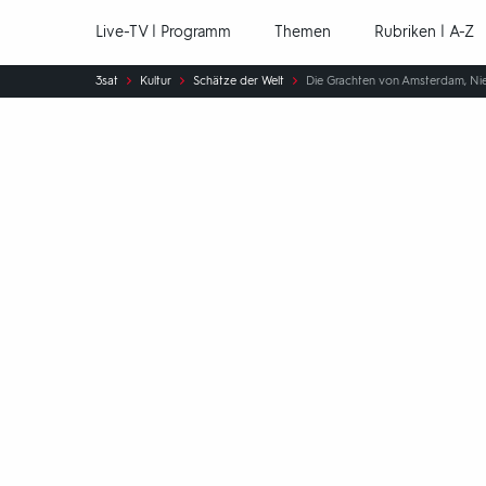
Hauptnavigation
Live-TV | Programm
Themen
Rubriken | A-Z
Sie
3sat
Kultur
Schätze der Welt
Die Grachten von Amsterdam, Nied
sind
hier: