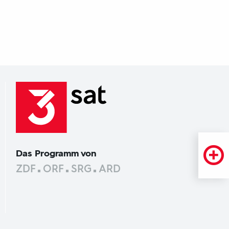
Das Programm von
ZDF
ORF
SRG
ARD