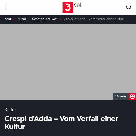
Hauptnavigation
3SAT
Sie
3sat
Kultur
Schätze der Welt
Crespi d'Adda – Vom Verfall einer Kultur
sind
hier:
14 min
Kultur
Crespi d'Adda – Vom Verfall einer
Kultur