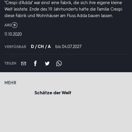
"Crespi d'Adda" war einst eine Fabrik, die sich ihre eigene kleine
Welt leistete. Ende des 19. Jahrhunderts hatte die Familie Crespi
diese Fabrik und Wohnhäuser am Fluss Adda bauen lassen.
Produktionsland
und
DATUM:
11.10.2020
-
jahr:
D / CH / A
bis 04.07.2027
IN
VERFÜGBAR
VERFÜGBAR
BIS:
TEILEN
MEHR
Schätze der Welt