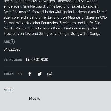
drei Sängerinnen aus Norwegen, Dänemark und Schweden
eingeladen: Silje Nergaard, Sinne Eeg und Isabella Lundgren.
Beim "Heimspiel"-Konzert in der Stuttgarter Liederhalle am 12. Mai
2024 spielte die Band unter Leitung von Magnus Lindgren in XXL-
Format mit zusätzlicher Perkussion, Streichern und Harfe. Die
Nordic Voices veredeln dieses Konzert mit neu arrangierten
Stücken von Jazz und Swing bis zu Singer-Songwriter-Songs.
Produktionsland
und
DATUM:
04.02.2025
-
jahr:
bis 02.02.2030
VERFÜGBAR
weltweit
VERFÜGBAR
BIS:
TEILEN
MEHR
Musik