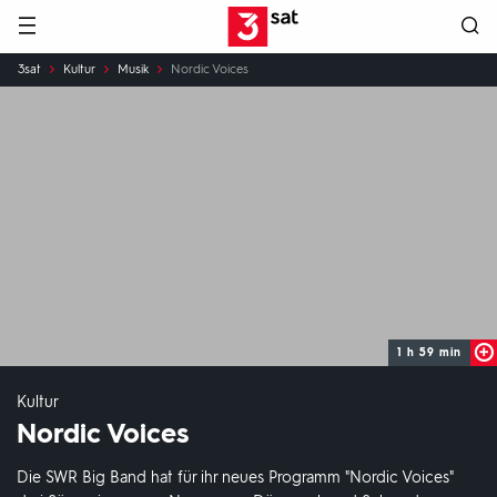
Hauptnavigation
3SAT
Sie
3sat
Kultur
Musik
Nordic Voices
sind
hier:
1 h 59 min
Kultur
Nordic Voices
Die SWR Big Band hat für ihr neues Programm "Nordic Voices"