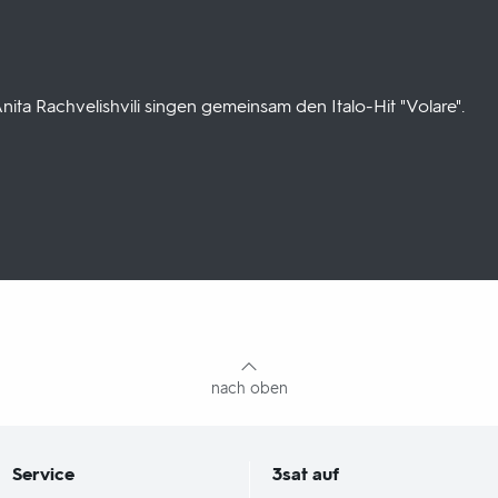
a Rachvelishvili singen gemeinsam den Italo-Hit "Volare".
nach oben
Service
3sat
auf