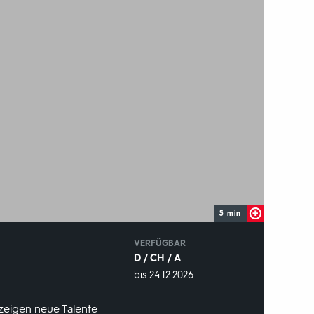
5 min
IN
VERFÜGBAR
D / CH / A
VERFÜGBAR
bis 24.12.2026
BIS:
, zeigen neue Talente