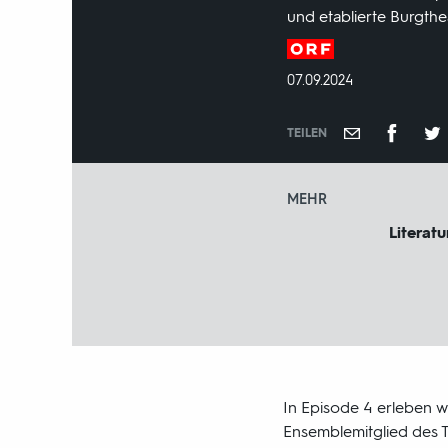
und etablierte Burgthe
Produktionsland
und
DATUM:
07.09.2024
-
jahr:
TEILEN
MEHR
Literatu
In Episode 4 erleben wi
Ensemblemitglied des Ti