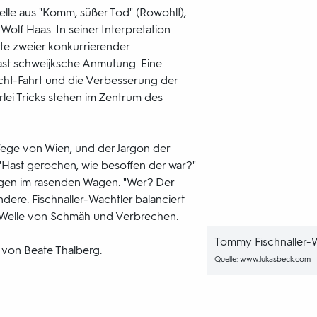
stelle aus "Komm, süßer Tod" (Rowohlt),
olf Haas. In seiner Interpretation
e zweier konkurrierender
ast schweijksche Anmutung. Eine
icht-Fahrt und die Verbesserung der
rlei Tricks stehen im Zentrum des
Wege von Wien, und der Jargon der
h. "Hast gerochen, wie besoffen der war?"
legen im rasenden Wagen. "Wer? Der
ndere. Fischnaller-Wachtler balanciert
r Welle von Schmäh und Verbrechen.
Tommy Fischnaller-
 von Beate Thalberg.
Quelle: www.lukasbeck.com