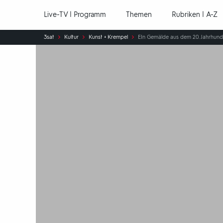
Hauptnavigation
Live-TV | Programm
Themen
Rubriken | A-Z
Sie
3sat
Kultur
Kunst + Krempel
EIn Gemälde aus dem 20. Jahrhunder
sind
hier: