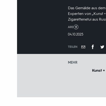
Das Gemälde aus dem 2
Experten von „Kunst +
Zigarettenetui aus Rus
Produktionsland
und
DATUM:
04.10.2025
-
jahr:
TEILEN
MEHR
Kunst +