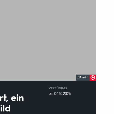
27 min
VERFÜGBAR
weltweit
VERFÜGBAR
bis 04.10.2026
t, ein
BIS:
ild