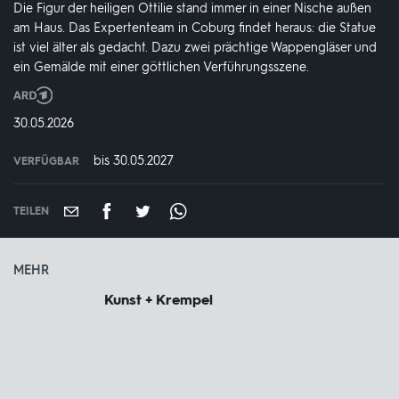
Die Figur der heiligen Ottilie stand immer in einer Nische außen
am Haus. Das Expertenteam in Coburg findet heraus: die Statue
ist viel älter als gedacht. Dazu zwei prächtige Wappengläser und
ein Gemälde mit einer göttlichen Verführungsszene.
Produktionsland
und
DATUM:
30.05.2026
-
jahr:
bis 30.05.2027
VERFÜGBAR
weltweit
VERFÜGBAR
BIS:
TEILEN
MEHR
Kunst + Krempel