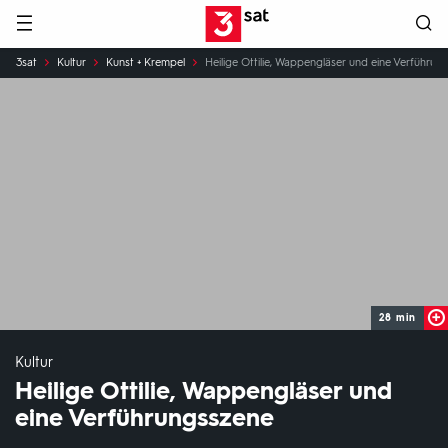
Hauptnavigation
3SAT
Sie
3sat
Kultur
Kunst + Krempel
Heilige Ottilie, Wappengläser und eine Verführun
sind
hier:
28 min
Kultur
Heilige Ottilie, Wappengläser und
eine Verführungsszene