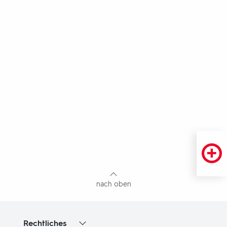
Fußbereich
mit
Inhaltsangabe
nach oben
Rechtliches