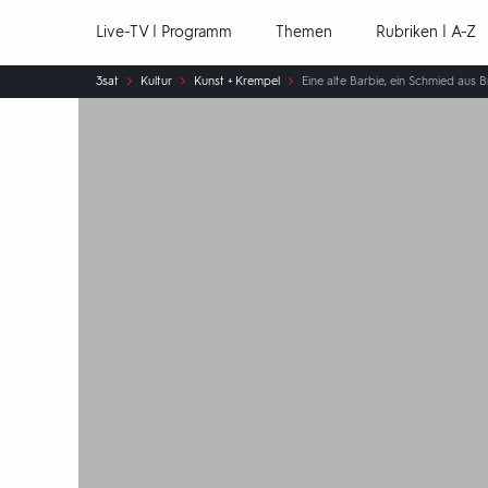
Hauptnavigation
Live-TV | Programm
Themen
Rubriken | A-Z
Sie
3sat
Kultur
Kunst + Krempel
Eine alte Barbie, ein Schmied aus
sind
hier: