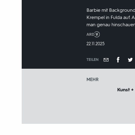
Barbie mit Background
Krempel in Fulda auf.
man genau hinschauen
Produktionsland
und
DATUM:
22.11.2025
-
jahr:
TEILEN
MEHR
Kunst +