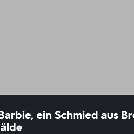
 Barbie, ein Schmied aus B
älde