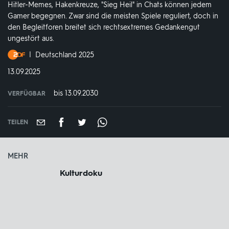
Hitler-Memes, Hakenkreuze, "Sieg Heil" in Chats können jedem
Gamer begegnen. Zwar sind die meisten Spiele reguliert, doch in
den Begleitforen breitet sich rechtsextremes Gedankengut
ungestört aus.
Produktionsland
Deutschland 2025
und
DATUM:
13.09.2025
-
jahr:
bis 13.09.2030
VERFÜGBAR
weltweit
VERFÜGBAR
BIS:
TEILEN
MEHR
Kulturdoku