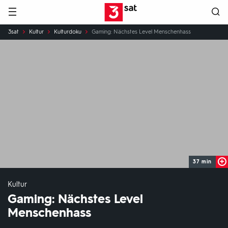
Hauptnavigation
3SAT
Sie
3sat
Kultur
Kulturdoku
Gaming: Nächstes Level Menschenhass
sind
hier:
37 min
Kultur
Gaming: Nächstes Level
Menschenhass