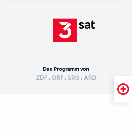
Das Programm von
ZDF
ORF
SRG
ARD