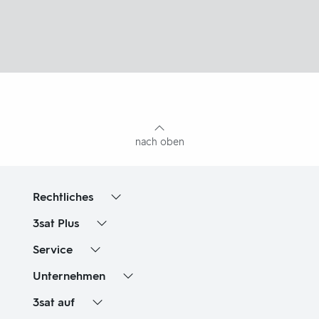
Fußbereich
mit
Inhaltsangabe
nach oben
Rechtliches
3sat
Plus
Service
Unternehmen
3sat
auf