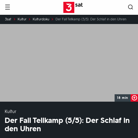
Hauptnavigation
3SAT
Sie
3sat
Kultur
Kulturdoku
Der Fall Tellkamp (5/5): Der Schlaf in den Uhren
sind
hier:
18 min
Kultur
Der Fall Tellkamp (5/5): Der Schlaf in
den Uhren