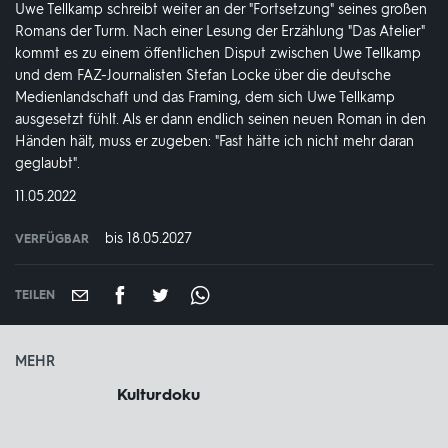
Uwe Tellkamp schreibt weiter an der "Fortsetzung" seines großen
Romans der Turm. Nach einer Lesung der Erzählung "Das Atelier"
kommt es zu einem öffentlichen Disput zwischen Uwe Tellkamp
und dem FAZ-Journalisten Stefan Locke über die deutsche
Medienlandschaft und das Framing, dem sich Uwe Tellkamp
ausgesetzt fühlt. Als er dann endlich seinen neuen Roman in den
Händen hält, muss er zugeben: "Fast hätte ich nicht mehr daran
geglaubt".
DATUM:
11.05.2022
bis 18.05.2027
VERFÜGBAR
weltweit
VERFÜGBAR
BIS:
TEILEN
MEHR
Kulturdoku