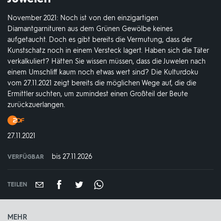
November 2021: Noch ist von den einzigartigen
Diamantgarnituren aus dem Grünen Gewölbe keines
aufgetaucht. Doch es gibt bereits die Vermutung, dass der
Kunstschatz noch in einem Versteck lagert. Haben sich die Täter
verkalkuliert? Hätten Sie wissen müssen, dass die Juwelen nach
einem Umschliff kaum noch etwas wert sind? Die Kulturdoku
vom 27.11.2021 zeigt bereits die möglichen Wege auf, die die
Ermittler suchten, um zumindest einen Großteil der Beute
zurückzuerlangen.
Produktionsland
und
DATUM:
27.11.2021
-
jahr:
bis 27.11.2026
VERFÜGBAR
weltweit
VERFÜGBAR
BIS:
TEILEN
MEHR