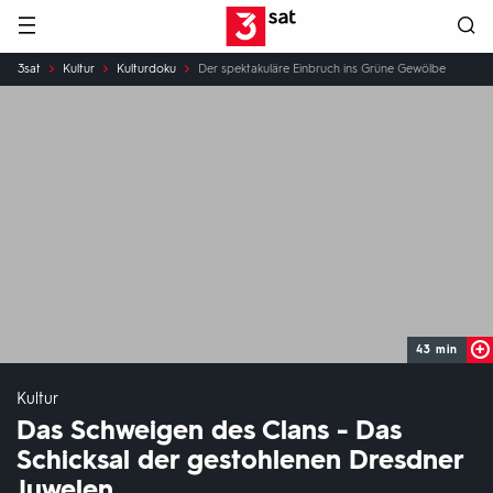
Hauptnavigation
3SAT
Sie
3sat
Kultur
Kulturdoku
Der spektakuläre Einbruch ins Grüne Gewölbe
sind
hier:
43 min
Kultur
Das Schweigen des Clans - Das
Schicksal der gestohlenen Dresdner
Juwelen